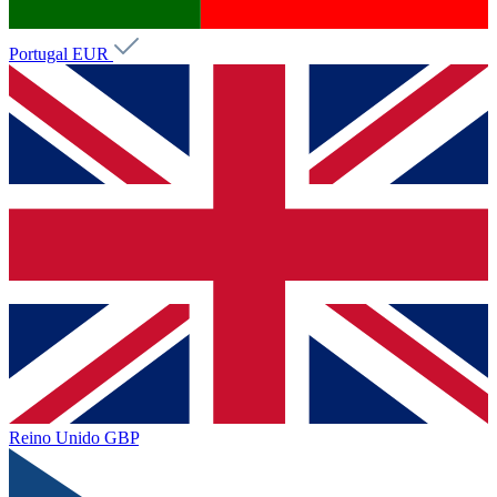
Portugal
EUR
Reino Unido
GBP