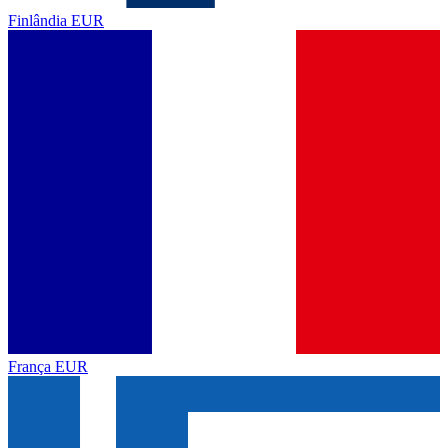
Finlândia
EUR
França
EUR