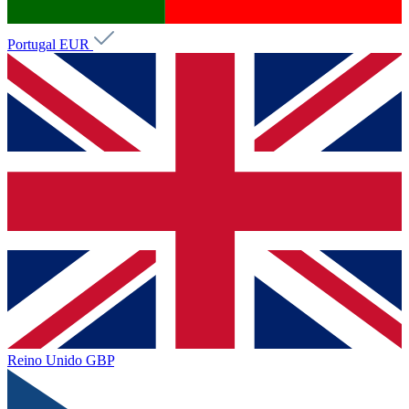
Portugal
EUR
Reino Unido
GBP