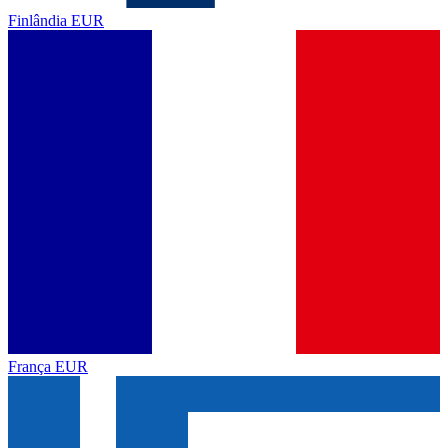
Finlândia
EUR
França
EUR