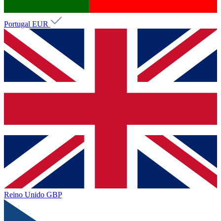
Portugal
EUR
Reino Unido
GBP