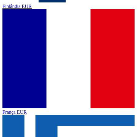
Finlândia
EUR
França
EUR