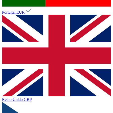
Portugal
EUR
Reino Unido
GBP