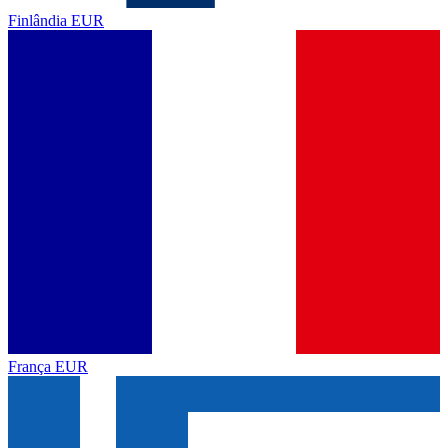
Finlândia
EUR
França
EUR