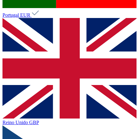
Portugal
EUR
Reino Unido
GBP