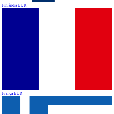
Finlândia
EUR
França
EUR