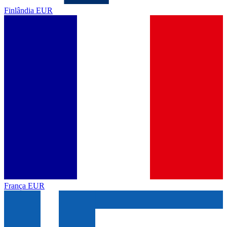
Finlândia
EUR
França
EUR