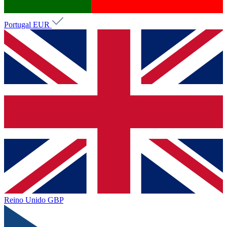
Portugal
EUR
Reino Unido
GBP