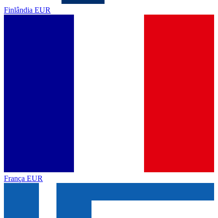
Finlândia
EUR
França
EUR