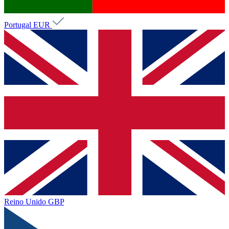
Portugal
EUR
Reino Unido
GBP