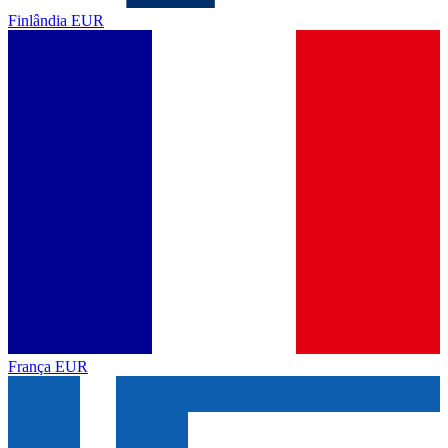
Finlândia
EUR
França
EUR