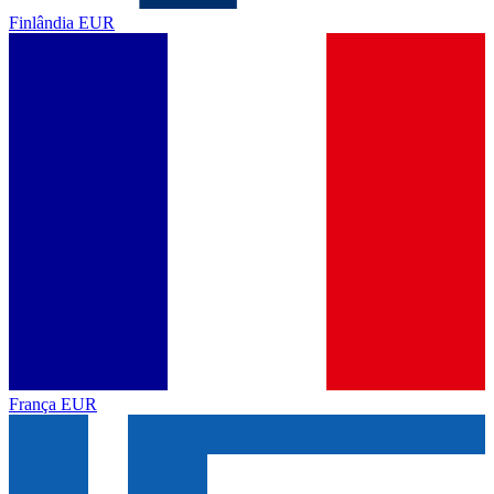
Finlândia
EUR
França
EUR