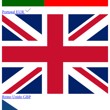
Portugal
EUR
Reino Unido
GBP