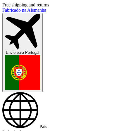
Free shipping and returns
Fabricado na Alemanha
Envio para
Portugal
País