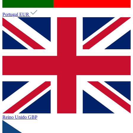
Portugal
EUR
Reino Unido
GBP