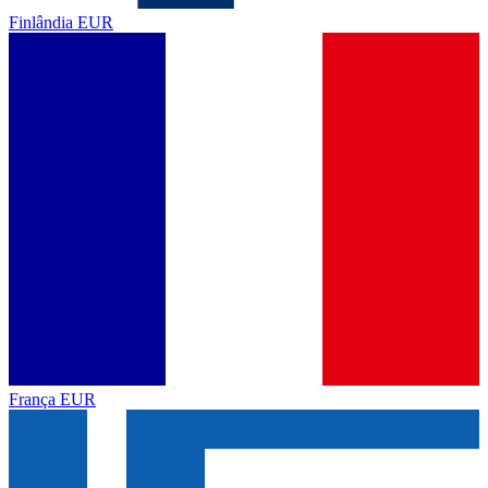
Finlândia
EUR
França
EUR