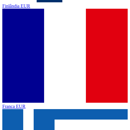
Finlândia
EUR
França
EUR