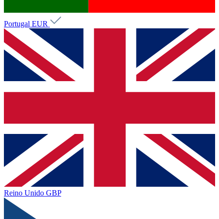
Portugal
EUR
Reino Unido
GBP